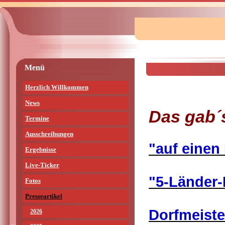
Menü
Herzlich Willkommen
News
Das gab´s
Termine
Ausschreibungen
"auf einen
Ergebnisse
Live-Ticker
"5-Länder-
Fotos
Presseartikel
Dorfmeiste
2026