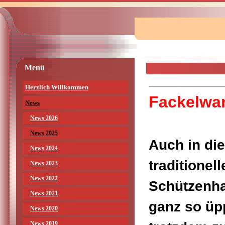
Menü
Herzlich Willkommen
Fackelwa
News
News 2026
News 2025
Auch in di
News 2024
traditione
News 2023
News 2022
Schützenha
News 2021
ganz so üp
News 2020
News 2019