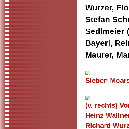
Wurzer, Flo
Stefan Schr
Sedlmeier (
Bayerl, Rei
Maurer, Mar
Sieben Moars
(v. rechts) V
Heinz Wallne
Richard Wur