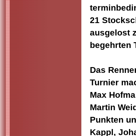
terminbedin
21 Stocksc
ausgelost 
begehrten T
Das Rennen
Turnier ma
Max Hofman
Martin Weid
Punkten und
Kappl, Joha