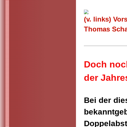
(v. links) Vo
Thomas Schaf
Doch noch
der Jahr
Bei der di
bekanntgeb
Doppelabst