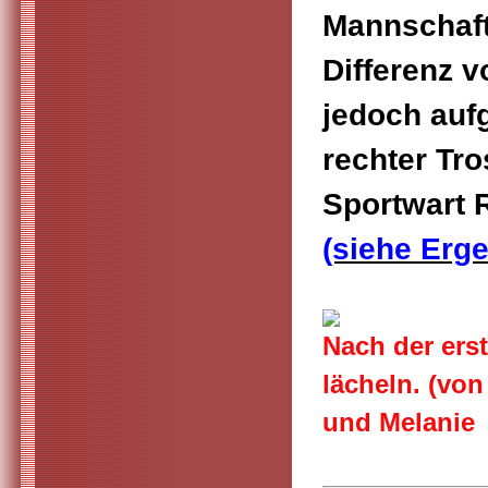
Mannschaft
Differenz v
jedoch auf
rechter Tro
Sportwart 
(siehe Erg
Nach der ers
lächeln. (von
und Melanie