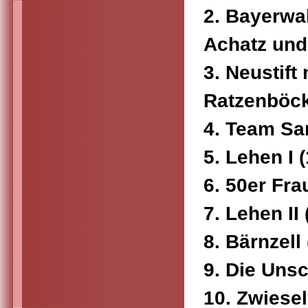
2. Bayerwa
Achatz und
3. Neustift
Ratzenböck 
4. Team San
5. Lehen I (
6. 50er Fra
7. Lehen II 
8. Bärnzell 
9. Die Unsc
10. Zwiesel