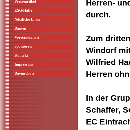
Herren- un
Presseartikel
ESG-Halle
durch.
Nützliche Links
Damen
Zum dritte
Vorstandschaft
Sponsoren
Windorf mi
Kontakt
Wilfried H
Impressum
Herren ohne
Datenschutz
In der Grup
Schaffer, 
EC Eintrac