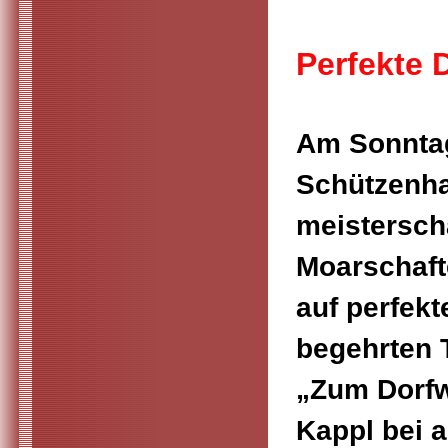
Perfekte 
Am Sonntag
Schützenh
meistersch
Moarschaft
auf perfek
begehrten T
„Zum Dorfw
Kappl bei a