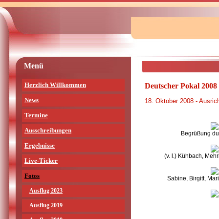
Menü
Herzlich Willkommen
Deutscher Pokal 2008
News
18. Oktober 2008 - Ausric
Termine
Ausschreibungen
Begrüßung du
Ergebnisse
(v. l.) Kühbach, Meh
Live-Ticker
Fotos
Sabine, Birgitt, Mar
Ausflug 2023
Ausflug 2019