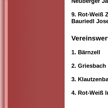
Neuberger Ja
9. Ro
Bauriedl Jose
Vereinswer
1. Bärn
2. Grie
3. Klaut
4. Rot-Wei