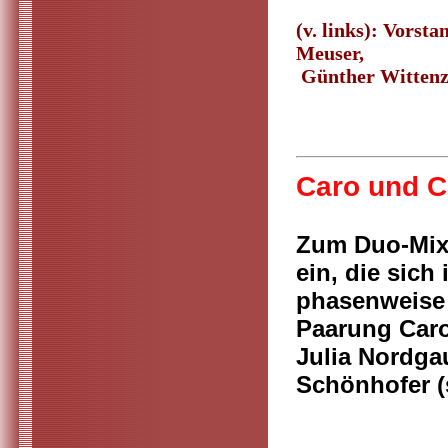
(v. links): Vorst
Meuser,
Günther Wittenz
Caro und C
Zum Duo-Mixe
ein, die sic
phasenweise 
Paarung Caro
Julia Nordga
Schönhofer (s