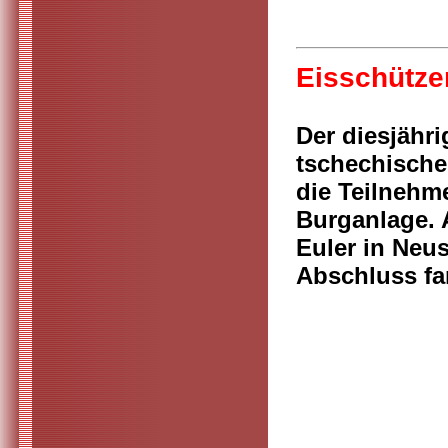
Eisschütze
Der diesjähr
tschechische
die Teilnehm
Burganlage. 
Euler in Neu
Abschluss fa