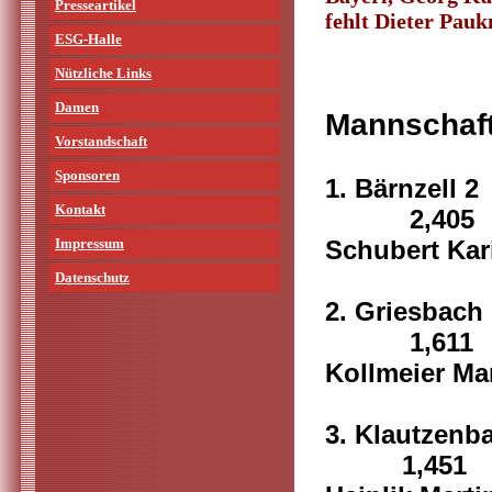
Presseartikel
fehlt Dieter Pauk
ESG-Halle
Nützliche Links
Damen
Mannschaf
Vorstandschaft
Sponsoren
1. 
Kontakt
2,405
Impressum
Schubert Kari
Datenschutz
2. G
1,611
Kollmeier Mar
3. K
1,451