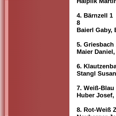
Haiplik Marti
4. 
8
Baierl Gaby, 
5. 
Maier Daniel
6. K
Stangl Susa
7. We
Huber Josef, 
8. Ro