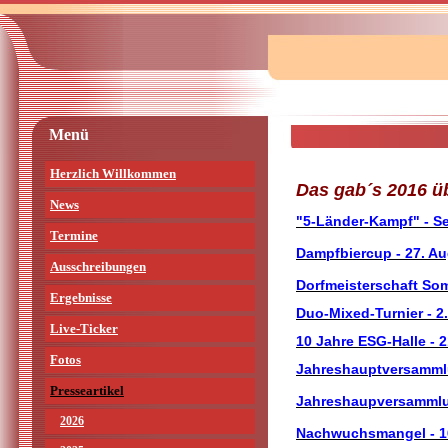
Menü
Herzlich Willkommen
Das gab´s 2016 üb
News
"5-Länder-Kampf" - S
Termine
Dampfbiercup - 27. A
Ausschreibungen
Dorfmeisterschaft Som
Ergebnisse
Duo-Mixed-Turnier - 2.
Live-Ticker
10 Jahre ESG-Halle - 2
Fotos
Jahreshauptversammlun
Presseartikel
Jahreshaupversammlun
2026
Nachwuchsmangel - 16