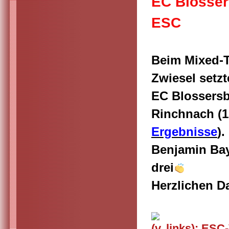
EC Blosser
ESC
Beim Mixed-T
Zwiesel setz
EC Blossersb
Rinchnach (1
Ergebnisse
)
Benjamin Bay
drei
Herzlichen D
(v. links): ES