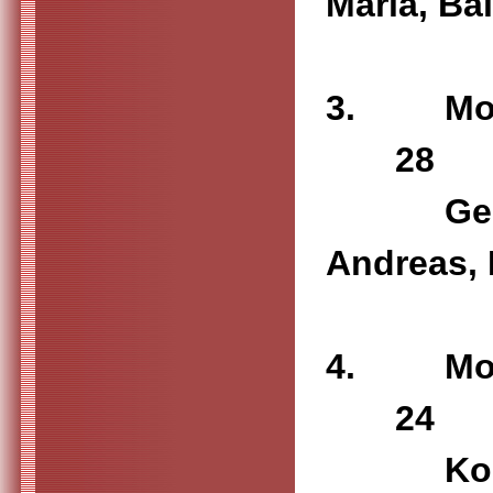
Mar
3. M
28
Geier Re
Andr
4. M
24 
Kollmaie