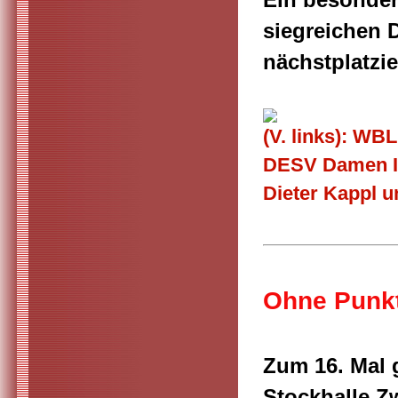
siegreichen 
nächstplatzi
(V. links): WB
DESV Damen I
Dieter Kappl u
Ohne Punkt
Zum 16. Mal
Stockhalle Z