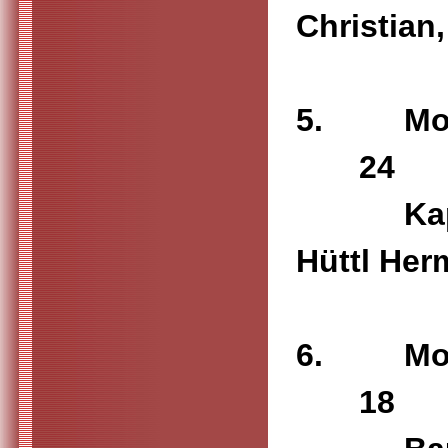
Chr
5. M
24 
Kappl Ka
Hü
6. M
18 