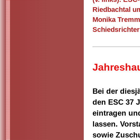
Riedbachtal u
Monika Tremme
Schiedsrichter
Jahreshau
Bei der dies
den ESC 37 J
eintragen un
lassen. Vors
sowie Zuschu