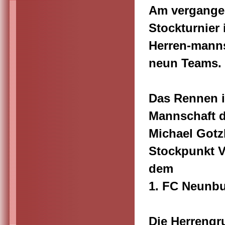
Am vergangen
Stockturnier
Herren-manns
neun Teams.
Das Rennen i
Mannschaft d
Michael Gotz
Stockpunkt V
dem
1. FC Neunbu
Die Herrengr