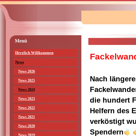
Menü
Herzlich Willkommen
Fackelwand
News
News 2026
Nach längere
News 2025
Fackelwander
News 2024
die hundert 
News 2023
News 2022
Helfern des E
News 2021
verköstigt w
News 2020
Spendern
News 2019