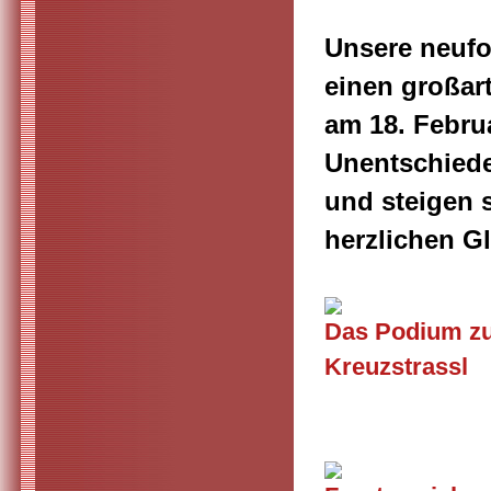
Unsere neufor
einen großart
am
18. Febru
Unentschied
und steigen s
herzlichen G
Das Podium zur
Kreuzstrassl