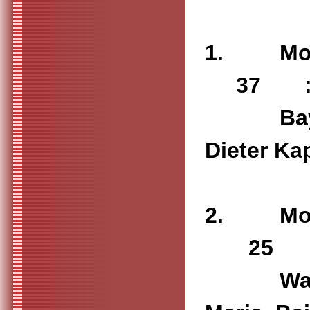
1. M
37 
Bayerl B
Di
2. M
25
Wallner 