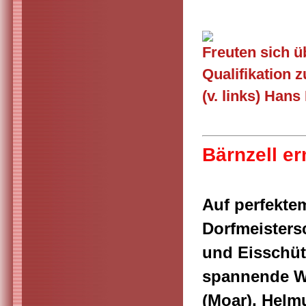
Freuten sich ü
Qualifikation 
(v. links) Han
Bärnzell er
Auf perfekte
Dorfmeisters
und Eisschütz
spannende We
(Moar), Helm