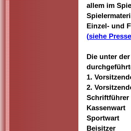
allem im Spi
Spielermater
Einzel- und 
(
siehe Presse
Die unter de
durchgeführt
1. Vorsitzen
2. Vorsitzen
Schriftführ
Kassenwart
Sportwart 
Beisitzer A