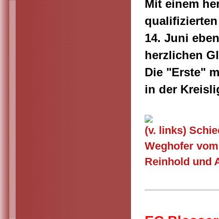
Mit einem he
qualifizierte
14. Juni eben
herzlichen G
Die "Erste" m
in der Kreisl
(v. links) Sch
Weghofer vom
Reinhold und 